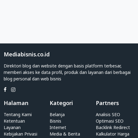
Direktori
Web
Kategori
Islam
Apakah
Anda
adalah
Mediabisnis.co.id
individu
Direktori blog dan website dengan basis platform terbesar,
yang
memberi akses ke data profil, produk dan layanan dari berbagai
memiliki
blog personal dan web bisnis
blog
personal?
Atau
pihak
Halaman
Kategori
Partners
perusahaan
yang
Tentang Kami
Belanja
Analisis SEO
memiliki
Ketentuan
Bisnis
Optimasi SEO
website
Layanan
Internet
Backlink Redirect
Kebijakan Privasi
Islam?
Media & Berita
Kalkulator Harga