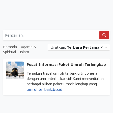
Daftar
Kategori
Agama
Situs
&
Web
Beranda
›
Agama &
Urutkan:
Terbaru Pertama
Spiritual
Terkait
Spiritual
›
Islam
&
Islam
Islam
Pusat Informasi Paket Umroh Terlengkap
Mediabisnis.co.id
Temukan travel umroh terbaik di Indonesia
dengan umrohterbaik.biz.id! Kami menyediakan
berbagai pilihan paket umroh lengkap yang
dikelola oleh PT. Amanah Umroh Handal, bekerja
umrohterbaik.biz.id
sama dengan travel-travel berizin resmi.
Dapatkan pengalaman umroh yang nyaman dan
Diperbarui
terpercaya bersama kami.
04
Maret