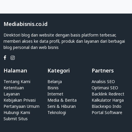
Lainnya
Direktori
Web
Mediabisnis.co.id
Kategori
Game
Direktori blog dan website dengan basis platform terbesar,
Lainnya
memberi akses ke data profil, produk dan layanan dari berbagai
blog personal dan web bisnis
Apakah
Anda
adalah
individu
Halaman
Kategori
Partners
yang
Tentang Kami
Belanja
Analisis SEO
memiliki
Ketentuan
Bisnis
Optimasi SEO
blog
Layanan
Internet
Backlink Redirect
personal?
Kebijakan Privasi
Media & Berita
Kalkulator Harga
Atau
Pertanyaan Umum
Seni & Hiburan
Blackexpo Indo
pihak
Hubungi Kami
Teknologi
Portal Software
perusahaan
Submit Situs
yang
memiliki