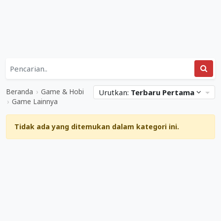
Daftar
Kategori
Game
Situs
&
Web
Beranda
›
Game & Hobi
Urutkan:
Terbaru Pertama
Hobi
Terkait
›
Game Lainnya
&
Game
Game
Lainnya
Tidak ada yang ditemukan dalam kategori ini.
Lainnya
Mediabisnis.co.id
Diperbarui
04
Maret
2023
.
Ditulis
oleh
Adi
Gunawan
.