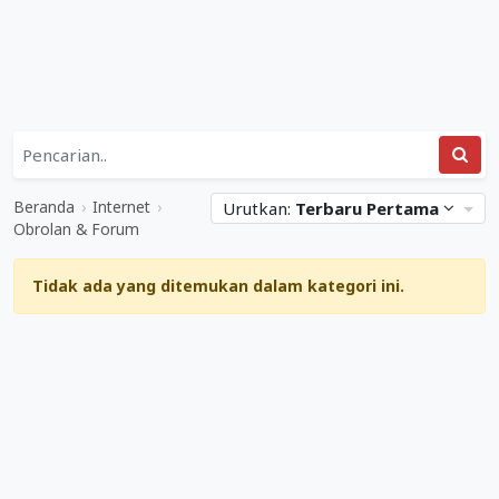
Daftar
Kategori
Internet
Situs
&
Web
Beranda
›
Internet
›
Urutkan:
Terbaru Pertama
Obrolan
Terkait
Obrolan & Forum
&
Obrolan
Forum
&
Tidak ada yang ditemukan dalam kategori ini.
Mediabisnis.co.id
Forum
Diperbarui
04
Maret
2023
.
Ditulis
oleh
Adi
Gunawan
.