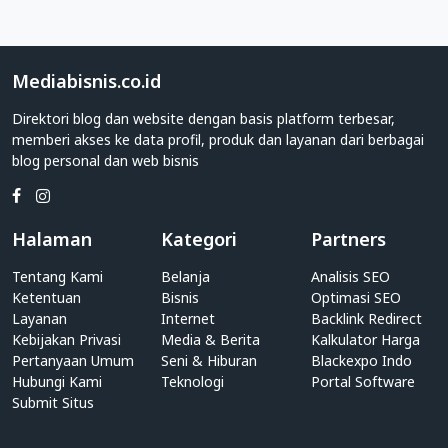
yang
membahas
seputar
Obrolan
Mediabisnis.co.id
&
Forum
Direktori blog dan website dengan basis platform terbesar,
memberi akses ke data profil, produk dan layanan dari berbagai
Direktori
blog personal dan web bisnis
Web
Kategori
Obrolan
Halaman
Kategori
Partners
&
Forum
Tentang Kami
Belanja
Analisis SEO
Ketentuan
Bisnis
Optimasi SEO
Apakah
Layanan
Internet
Backlink Redirect
Anda
Kebijakan Privasi
Media & Berita
Kalkulator Harga
adalah
Pertanyaan Umum
Seni & Hiburan
Blackexpo Indo
individu
Hubungi Kami
Teknologi
Portal Software
yang
Submit Situs
memiliki
blog