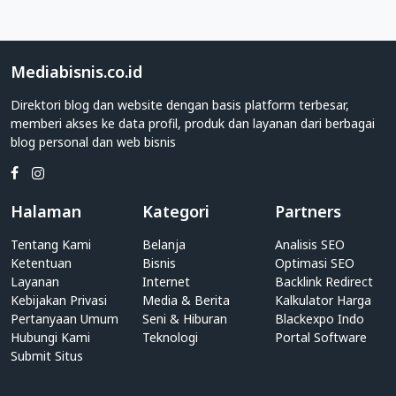
Politik
Apakah
Anda
adalah
Mediabisnis.co.id
individu
Direktori blog dan website dengan basis platform terbesar,
yang
memberi akses ke data profil, produk dan layanan dari berbagai
memiliki
blog personal dan web bisnis
blog
personal?
Atau
pihak
Halaman
Kategori
Partners
perusahaan
yang
Tentang Kami
Belanja
Analisis SEO
memiliki
Ketentuan
Bisnis
Optimasi SEO
website
Layanan
Internet
Backlink Redirect
Kebijakan Privasi
Politik?
Media & Berita
Kalkulator Harga
Pertanyaan Umum
Seni & Hiburan
Blackexpo Indo
Anda
Hubungi Kami
Teknologi
Portal Software
dapat
Submit Situs
dengan
mudah