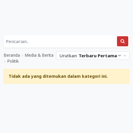
Daftar
Kategori
Media
Situs
&
Web
Beranda
›
Media & Berita
Urutkan:
Terbaru Pertama
Berita
Terkait
›
Politik
&
Politik
Politik
Tidak ada yang ditemukan dalam kategori ini.
Mediabisnis.co.id
Diperbarui
04
Maret
2023
.
Ditulis
oleh
Adi
Gunawan
.