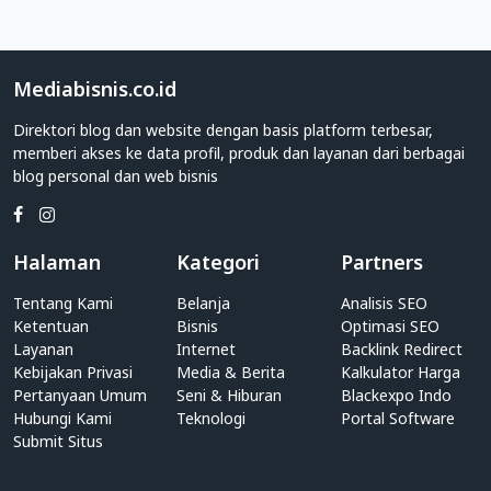
Showroom
Apakah
Anda
adalah
Mediabisnis.co.id
individu
Direktori blog dan website dengan basis platform terbesar,
yang
memberi akses ke data profil, produk dan layanan dari berbagai
memiliki
blog personal dan web bisnis
blog
personal?
Atau
pihak
Halaman
Kategori
Partners
perusahaan
yang
Tentang Kami
Belanja
Analisis SEO
memiliki
Ketentuan
Bisnis
Optimasi SEO
website
Layanan
Internet
Backlink Redirect
Kebijakan Privasi
Showroom?
Media & Berita
Kalkulator Harga
Pertanyaan Umum
Seni & Hiburan
Blackexpo Indo
Anda
Hubungi Kami
Teknologi
Portal Software
dapat
Submit Situs
dengan
mudah