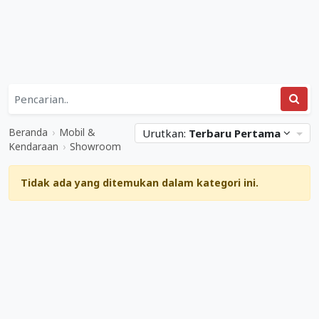
Daftar
Kategori
Mobil
Situs
&
Web
Beranda
›
Mobil &
Urutkan:
Terbaru Pertama
Kendaraan
Terkait
Kendaraan
›
Showroom
&
Showroom
Showroom
Tidak ada yang ditemukan dalam kategori ini.
Mediabisnis.co.id
Diperbarui
04
Maret
2023
.
Ditulis
oleh
Adi
Gunawan
.