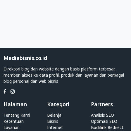
Regional
Direktori
Web
Kategori
Regional
Apakah
Anda
adalah
Mediabisnis.co.id
individu
Direktori blog dan website dengan basis platform terbesar,
yang
memberi akses ke data profil, produk dan layanan dari berbagai
memiliki
blog personal dan web bisnis
blog
personal?
Atau
pihak
Halaman
Kategori
Partners
perusahaan
yang
Tentang Kami
Belanja
Analisis SEO
memiliki
Ketentuan
Bisnis
Optimasi SEO
website
Layanan
Internet
Backlink Redirect