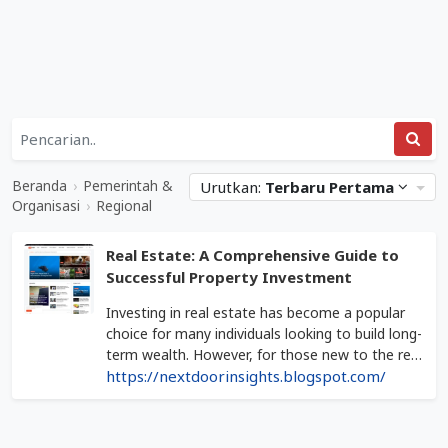
Daftar
Kategori
Pemerintah
Situs
&
Web
Beranda
›
Pemerintah &
Urutkan:
Terbaru Pertama
Organisasi
Terkait
Organisasi
›
Regional
&
Regional
Regional
Real Estate: A Comprehensive Guide to
Mediabisnis.co.id
Successful Property Investment
Investing in real estate has become a popular
choice for many individuals looking to build long-
term wealth. However, for those new to the real
estate world, understanding the ins and outs
https://nextdoorinsights.blogspot.com/
can be challenging. In this article, we will provide
a comprehensive guide on real estate
Diperbarui
investment, effective strategies, and tips for