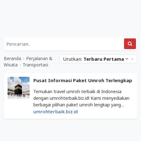
Daftar
Kategori
Perjalanan
Situs
&
Web
Beranda
›
Perjalanan &
Urutkan:
Terbaru Pertama
Wisata
Terkait
Wisata
›
Transportasi
&
Transportasi
Transportasi
Pusat Informasi Paket Umroh Terlengkap
Mediabisnis.co.id
Temukan travel umroh terbaik di Indonesia
dengan umrohterbaik.biz.id! Kami menyediakan
berbagai pilihan paket umroh lengkap yang
dikelola oleh PT. Amanah Umroh Handal, bekerja
umrohterbaik.biz.id
sama dengan travel-travel berizin resmi.
Dapatkan pengalaman umroh yang nyaman dan
Diperbarui
terpercaya bersama kami.
04
Maret