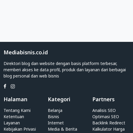
Direktori
Web
Kategori
Transportasi
Apakah
Anda
adalah
Mediabisnis.co.id
individu
Direktori blog dan website dengan basis platform terbesar,
yang
memberi akses ke data profil, produk dan layanan dari berbagai
memiliki
blog personal dan web bisnis
blog
personal?
Atau
pihak
Halaman
Kategori
Partners
perusahaan
yang
Tentang Kami
Belanja
Analisis SEO
memiliki
Ketentuan
Bisnis
Optimasi SEO
website
Layanan
Internet
Backlink Redirect
Kebijakan Privasi
Transportasi?
Media & Berita
Kalkulator Harga