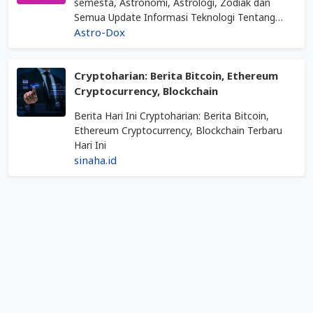
semesta, Astronomi, Astrologi, Zodiak dan
Semua Update Informasi Teknologi Tentang
Luar Angkasa
Astro-Dox
Cryptoharian: Berita Bitcoin, Ethereum
Cryptocurrency, Blockchain
Berita Hari Ini Cryptoharian: Berita Bitcoin,
Ethereum Cryptocurrency, Blockchain Terbaru
Hari Ini
sinaha.id
Diperbarui
04
Maret
2023
.
Ditulis
oleh
Adi
Gunawan
.