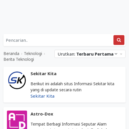
Daftar
Kategori
Teknologi
Situs
&
Web
Beranda
›
Teknologi
›
Urutkan:
Terbaru Pertama
Berita
Terkait
Berita Teknologi
Teknologi
Berita
Mediabisnis.co.id
Teknologi
Sekitar Kita
Berikut ini adalah situs Informasi Sekitar kita
yang di update secara rutin
Sekitar Kita
Astro-Dox
Tempat Berbagi Informasi Seputar Alam