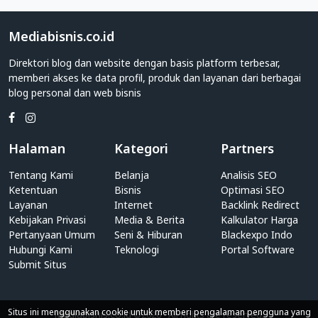
Direktori
Web
Mediabisnis.co.id
Kategori
Berita
Direktori blog dan website dengan basis platform terbesar,
Teknologi
memberi akses ke data profil, produk dan layanan dari berbagai
blog personal dan web bisnis
Apakah
Anda
adalah
individu
Halaman
Kategori
Partners
yang
Tentang Kami
Belanja
Analisis SEO
memiliki
Ketentuan
Bisnis
Optimasi SEO
blog
Layanan
Internet
Backlink Redirect
personal?
Kebijakan Privasi
Media & Berita
Kalkulator Harga
Atau
Pertanyaan Umum
Seni & Hiburan
Blackexpo Indo
pihak
Hubungi Kami
Teknologi
Portal Software
perusahaan
Submit Situs
yang
memiliki
website
Situs ini menggunakan cookie untuk memberi pengalaman pengguna yang
Mediabisnis.co.id
©2026 - All rights are reserved.
Berita