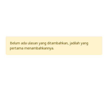
https://www.seputarnet.com
5 Star
0
4 Star
0
3 Star
0
2 Star
0
1 Star
0
Belum ada ulasan yang ditambahkan, jadilah yang
pertama menambahkannya.
Rekomendasi Tool
Analisis SEO Website
Optimasi SEO Website
Web Tools SEO
Safelink URL Shortener
Base64 URL Shortener
Shortlink SEO
Cek Index Gnews
Cek Index Gambar