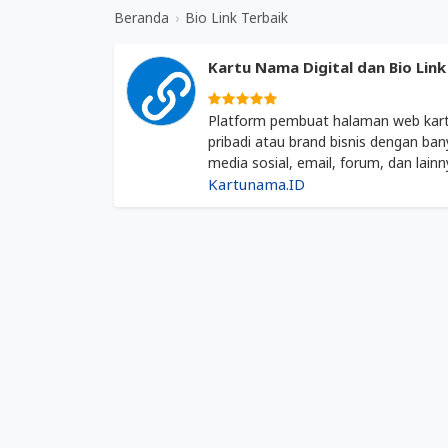
Bio
&
Beranda
›
Bio Link Terbaik
Link
Blog
Terbaik
Tentang
Kartu Nama Digital dan Bio Lin
Bio
Link
Platform pembuat halaman web kartu
Terbaik
pribadi atau brand bisnis dengan bany
media sosial, email, forum, dan lainn
Kartunama.ID
Situs
Web
&
Blog
Tentang
Bio
Link
Terbaik.
Berikut
"
blog