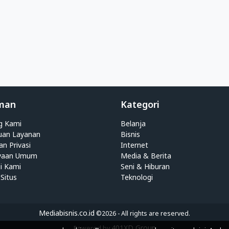
man
Kategori
g Kami
Belanja
uan Layanan
Bisnis
an Privasi
Internet
yaan Umum
Media & Berita
i Kami
Seni & Hiburan
Situs
Teknologi
Mediabisnis.co.id
©2026 - All rights are reserved.
401XD Group
Powered by