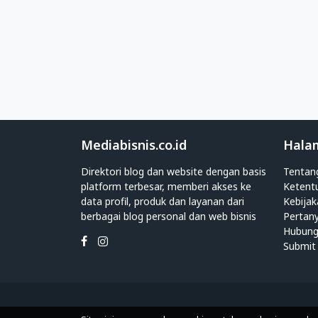
adalah
blog
ataupun
website
dengan
berbagai
fungsi
yang
terkait
dengan
Mediabisnis.co.id
Hala
Bio
Direktori blog dan website dengan basis
Tentan
Link
platform terbesar, memberi akses ke
Ketent
Terbaik,
data profil, produk dan layanan dari
Kebijak
fungsi
berbagai blog personal dan web bisnis
Pertan
tersebut
Hubung
seperti
Submit 
berbagi
artikel
blog,
katalog
produk