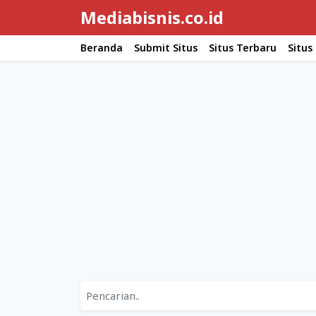
Mediabisnis.co.id
Beranda
Submit Situs
Situs Terbaru
Situs
Situs
Situs
Terbaru
Web